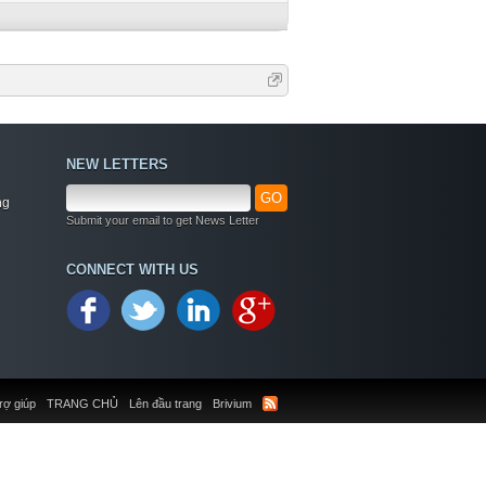
NEW LETTERS
GO
ng
Submit your email to get News Letter
CONNECT WITH US
rợ giúp
TRANG CHỦ
Lên đầu trang
Brivium