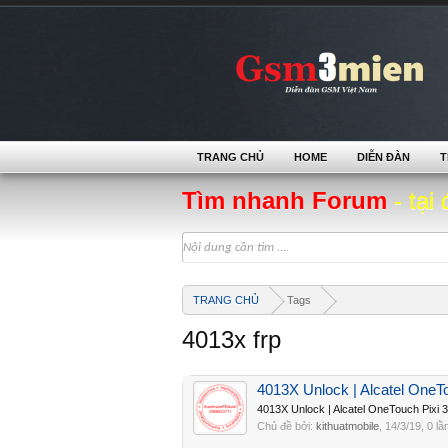
TRANG CHỦ
HOME
DIỄN ĐÀN
T
Tìm nhanh Forum
- tại 
TRANG CHỦ
Tags
4013x frp
4013X Unlock | Alcatel OneT
4013X Unlock | Alcatel OneTouch Pixi
Chủ đề bởi:
kithuatmobile
,
14/3/19
, 0 lầ