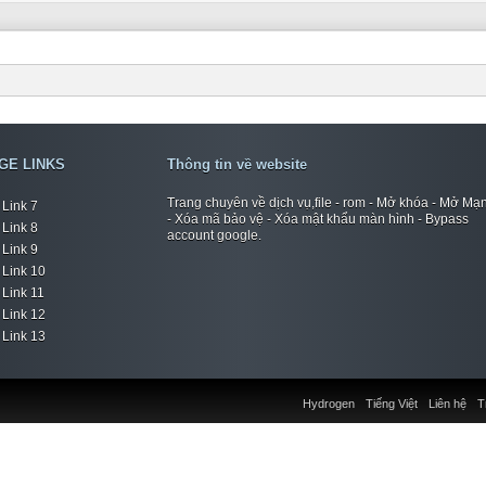
GE LINKS
Thông tin về website
Trang chuyên về dịch vụ,file - rom - Mở khóa - Mở Mạ
Link 7
- Xóa mã bảo vệ - Xóa mật khẩu màn hình - Bypass
Link 8
account google.
Link 9
Link 10
Link 11
Link 12
Link 13
Hydrogen
Tiếng Việt
Liên hệ
T