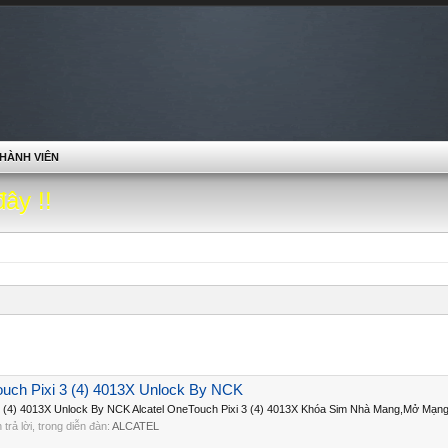
HÀNH VIÊN
đây !!
ouch Pixi 3 (4) 4013X Unlock By NCK
 3 (4) 4013X Unlock By NCK Alcatel OneTouch Pixi 3 (4) 4013X Khóa Sim Nhà Mang,Mở Mạng 
n trả lời, trong diễn đàn:
ALCATEL