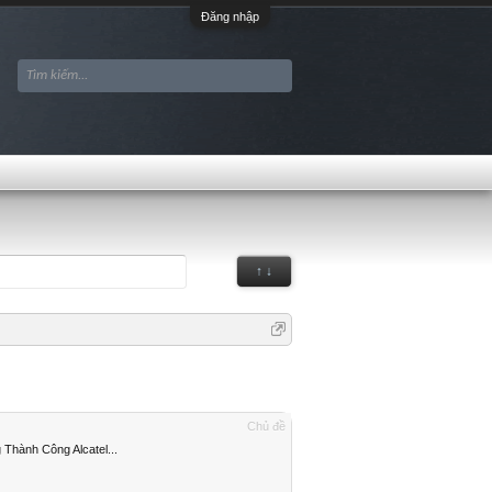
Đăng nhập
↑ ↓
Chủ đề
Thành Công Alcatel...