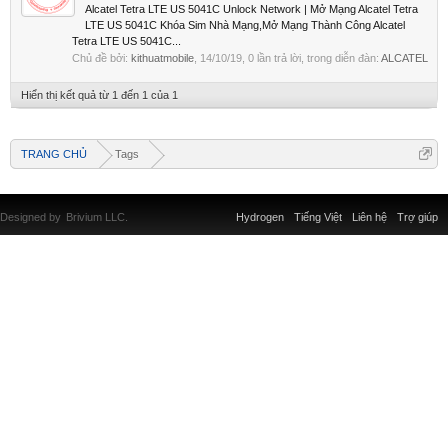
Alcatel Tetra LTE US 5041C Unlock Network | Mở Mạng Alcatel Tetra
LTE US 5041C Khóa Sim Nhà Mạng,Mở Mạng Thành Công Alcatel
Tetra LTE US 5041C...
Chủ đề bởi:
kithuatmobile
,
14/10/19
, 0 lần trả lời, trong diễn đàn:
ALCATEL
Hiển thị kết quả từ 1 đến 1 của 1
TRANG CHỦ
Tags
Designed by
Brivium LLC.
Hydrogen
Tiếng Việt
Liên hệ
Trợ giúp