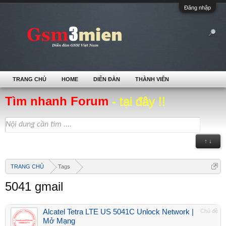
Đăng nhập
TRANG CHỦ
HOME
DIỄN ĐÀN
THÀNH VIÊN
Tìm nhanh Forum
- tại đây !!
↑ ↓
TRANG CHỦ
Tags
5041 gmail
Alcatel Tetra LTE US 5041C Unlock Network |
Chủ đề
Mở Mạng