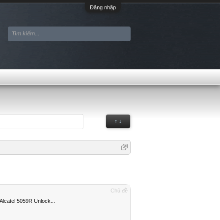
Đăng nhập
↑ ↓
Chủ đề
lcatel 5059R Unlock...