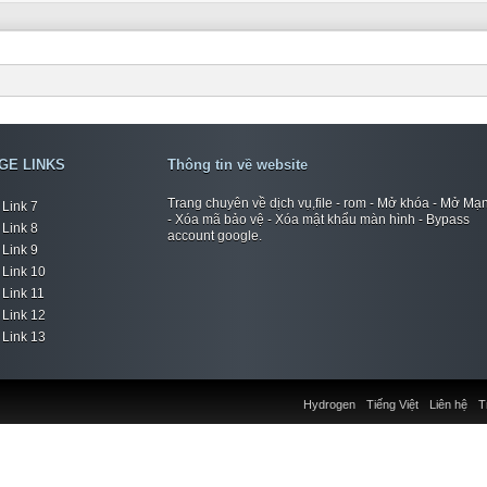
GE LINKS
Thông tin về website
Trang chuyên về dịch vụ,file - rom - Mở khóa - Mở Mạ
Link 7
- Xóa mã bảo vệ - Xóa mật khẩu màn hình - Bypass
Link 8
account google.
Link 9
Link 10
Link 11
Link 12
Link 13
Hydrogen
Tiếng Việt
Liên hệ
T