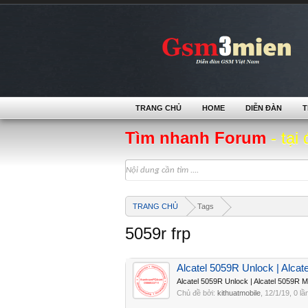
TRANG CHỦ
HOME
DIỄN ĐÀN
T
Tìm nhanh Forum
- tại 
TRANG CHỦ
Tags
5059r frp
Alcatel 5059R Unlock | Alca
Alcatel 5059R Unlock | Alcatel 5059R
Chủ đề bởi:
kithuatmobile
,
12/1/19
, 0 lầ