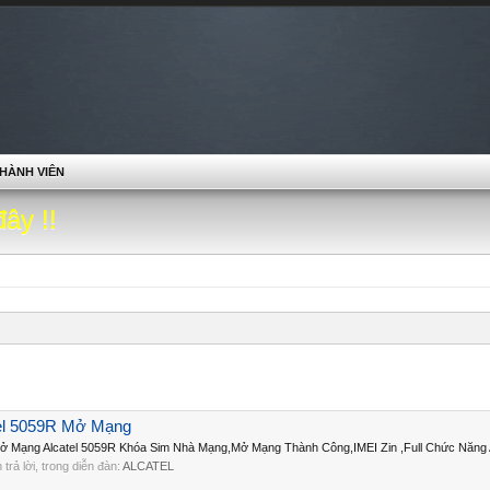
HÀNH VIÊN
đây !!
tel 5059R Mở Mạng
 Mở Mạng Alcatel 5059R Khóa Sim Nhà Mạng,Mở Mạng Thành Công,IMEI Zin ,Full Chức Năng A
n trả lời, trong diễn đàn:
ALCATEL