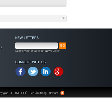
NEW LETTERS
GO
ng
Submit your email to get News Letter
CONNECT WITH US
rợ giúp
TRANG CHỦ
Lên đầu trang
Brivium