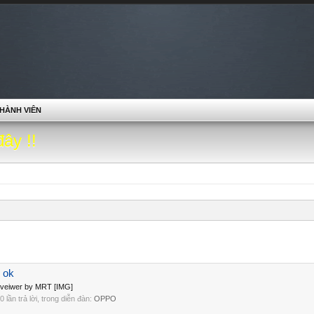
HÀNH VIÊN
đây !!
 ok
veiwer by MRT [IMG]
 0 lần trả lời, trong diễn đàn:
OPPO