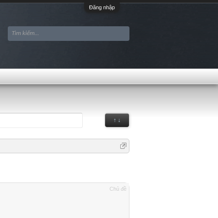
Đăng nhập
↑ ↓
Chủ đề