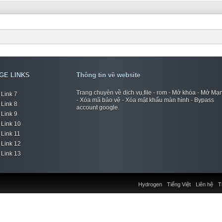
GE LINKS
Thông tin về website
Trang chuyên về dịch vụ,file - rom - Mở khóa - Mở Mạ
Link 7
- Xóa mã bảo vệ - Xóa mật khẩu màn hình - Bypass
Link 8
account google.
Link 9
Link 10
Link 11
Link 12
Link 13
Hydrogen
Tiếng Việt
Liên hệ
T