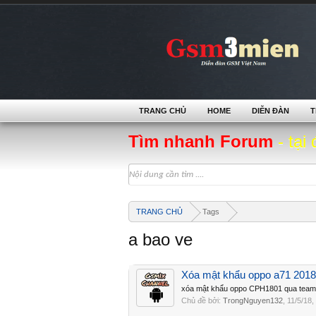
TRANG CHỦ
HOME
DIỄN ĐÀN
T
Tìm nhanh Forum
- tại 
TRANG CHỦ
Tags
a bao ve
Xóa mật khẩu oppo a71 2018
xóa mật khẩu oppo CPH1801 qua team
Chủ đề bởi:
TrongNguyen132
,
11/5/18
,