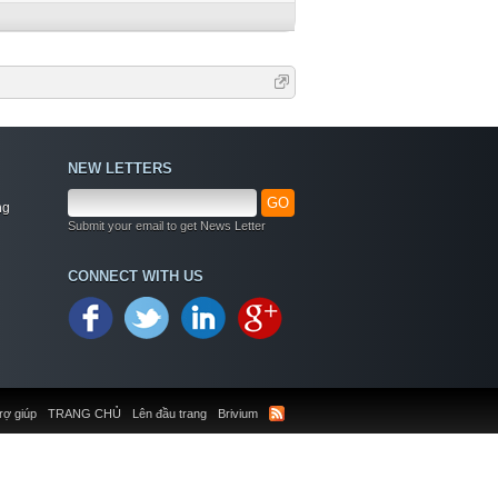
NEW LETTERS
GO
ng
Submit your email to get News Letter
CONNECT WITH US
rợ giúp
TRANG CHỦ
Lên đầu trang
Brivium
Welcome
+ Chào mừng bạn đến với diễn đàn thông tin