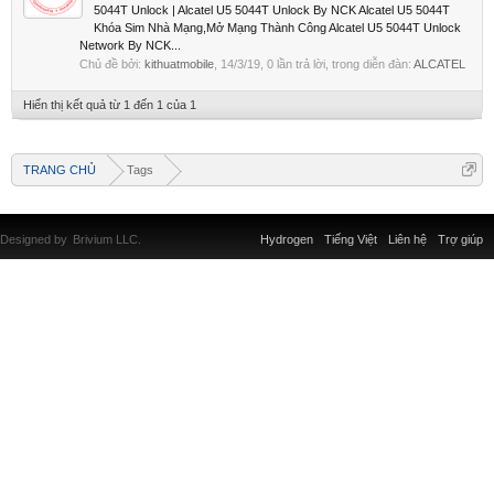
5044T Unlock | Alcatel U5 5044T Unlock By NCK Alcatel U5 5044T
Khóa Sim Nhà Mạng,Mở Mạng Thành Công Alcatel U5 5044T Unlock
Network By NCK...
Chủ đề bởi:
kithuatmobile
,
14/3/19
, 0 lần trả lời, trong diễn đàn:
ALCATEL
Hiển thị kết quả từ 1 đến 1 của 1
TRANG CHỦ
Tags
Designed by
Brivium LLC.
Hydrogen
Tiếng Việt
Liên hệ
Trợ giúp