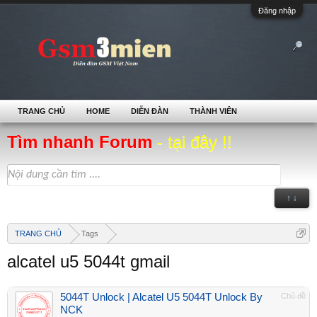
Đăng nhập
TRANG CHỦ
HOME
DIỄN ĐÀN
THÀNH VIÊN
Tìm nhanh Forum
- tại đây !!
↑ ↓
TRANG CHỦ
Tags
alcatel u5 5044t gmail
5044T Unlock | Alcatel U5 5044T Unlock By
Chủ đề
NCK