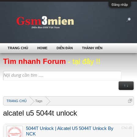
Đăng nhập
TRANG CHỦ
HOME
DIỄN ĐÀN
THÀNH VIÊN
Tìm nhanh Forum
- tại đây !!
↑ ↓
TRANG CHỦ
Tags
alcatel u5 5044t unlock
5044T Unlock | Alcatel U5 5044T Unlock By
Chủ đề
NCK