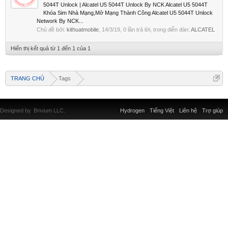
5044T Unlock | Alcatel U5 5044T Unlock By NCK Alcatel U5 5044T
Khóa Sim Nhà Mạng,Mở Mạng Thành Công Alcatel U5 5044T Unlock
Network By NCK...
Chủ đề bởi:
kithuatmobile
,
14/3/19
, 0 lần trả lời, trong diễn đàn:
ALCATEL
Hiển thị kết quả từ 1 đến 1 của 1
TRANG CHỦ
Tags
Designed by
Brivium LLC.
Hydrogen
Tiếng Việt
Liên hệ
Trợ giúp