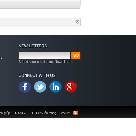
NEW LETTERS
GO
ng
Submit your email to get News Letter
CONNECT WITH US
rợ giúp
TRANG CHỦ
Lên đầu trang
Brivium