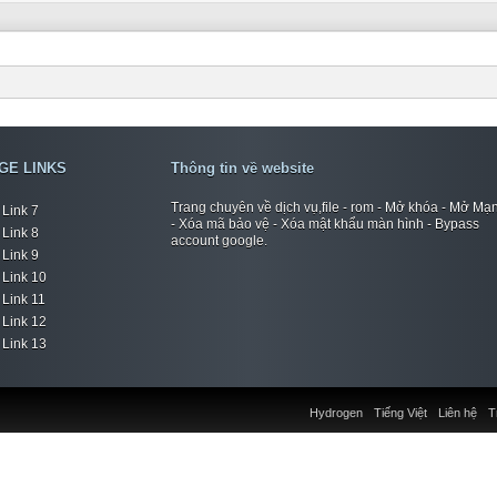
GE LINKS
Thông tin về website
Trang chuyên về dịch vụ,file - rom - Mở khóa - Mở Mạ
Link 7
- Xóa mã bảo vệ - Xóa mật khẩu màn hình - Bypass
Link 8
account google.
Link 9
Link 10
Link 11
Link 12
Link 13
Hydrogen
Tiếng Việt
Liên hệ
T