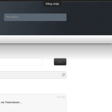
Đăng nhập
↑ ↓
Chủ đề
 via Teamviewer....