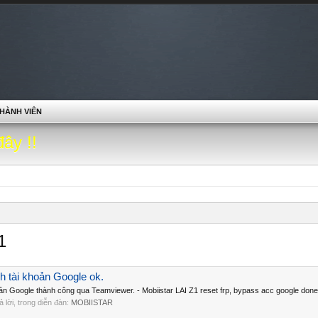
HÀNH VIÊN
đây !!
1
h tài khoản Google ok.
oản Google thành công qua Teamviewer. - Mobiistar LAI Z1 reset frp, bypass acc google done
rả lời, trong diễn đàn:
MOBIISTAR