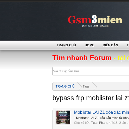
TRANG CHỦ
HOME
DIỄN ĐÀN
T
Tìm nhanh Forum
- tại 
TRANG CHỦ
Tags
bypass frp mobiistar lai z
Mobiistar LAI Z1 xóa xác min
- Mobiistar LAI Z1 xóa xác minh tài kh
Chủ đề bởi:
Tuan Pham
,
4/4/18
, 2 lần t