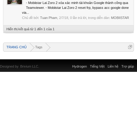
- Mobiistar Lai Zoro 2 xóa xác minh tài khoản Google thành công qua
Teamviewer. - Mobiistar Lai Zoro 2 reset frp, bypass acc google done
via...
Chủ đề bởi:
Tuan Pham
,
2/7/18
, 0 lần trả lời, trong diễn đàn:
MOBIISTAR
Hiển thị kết quả từ 1 đến 1 của 1
TRANG CHỦ
Tags
Designed by
Brivium LLC.
Hydrogen
Tiếng Việt
Liên hệ
Trợ giúp