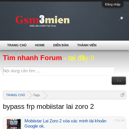
Đăng nhập
TRANG CHỦ
HOME
DIỄN ĐÀN
THÀNH VIÊN
Tìm nhanh Forum
- tại đây !!
↑ ↓
TRANG CHỦ
Tags
bypass frp mobiistar lai zoro 2
Mobiistar Lai Zoro 2 xóa xác minh tài khoản
Chủ đề
Google ok.