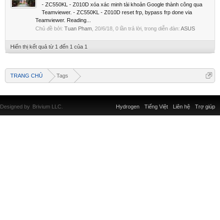
- ZC550KL - Z010D xóa xác minh tài khoản Google thành công qua
Teamviewer. - ZC550KL - Z010D reset frp, bypass frp done via
Teamviewer. Reading...
Chủ đề bởi:
Tuan Pham
,
20/6/18
, 0 lần trả lời, trong diễn đàn:
ASUS
Hiển thị kết quả từ 1 đến 1 của 1
TRANG CHỦ
Tags
Designed by
Brivium LLC.
Hydrogen
Tiếng Việt
Liên hệ
Trợ giúp