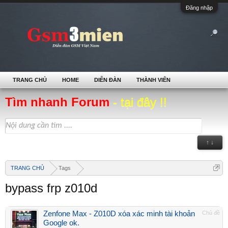
Đăng nhập
TRANG CHỦ
HOME
DIỄN ĐÀN
THÀNH VIÊN
Tìm nhanh Forum
- tại đây !!
↑ ↓
TRANG CHỦ
Tags
bypass frp z010d
Zenfone Max - Z010D xóa xác minh tài khoản
Chủ đề
Google ok.