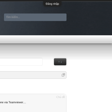
Đăng nhập
↑ ↓
Chủ đề
ne via Teamviewer....