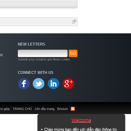
NEW LETTERS
GO
ng
Submit your email to get News Letter
CONNECT WITH US
rợ giúp
TRANG CHỦ
Lên đầu trang
Brivium
Welcome
+ Chào mừng bạn đến với diễn đàn thông tin