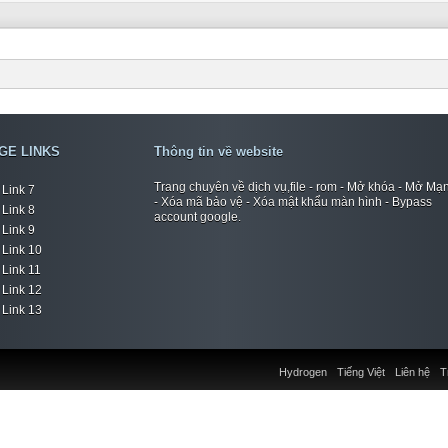
GE LINKS
Thông tin về website
Trang chuyên về dịch vụ,file - rom - Mở khóa - Mở Mạ
Link 7
- Xóa mã bảo vệ - Xóa mật khẩu màn hình - Bypass
Link 8
account google.
Link 9
Link 10
Link 11
Link 12
Link 13
Hydrogen
Tiếng Việt
Liên hệ
T