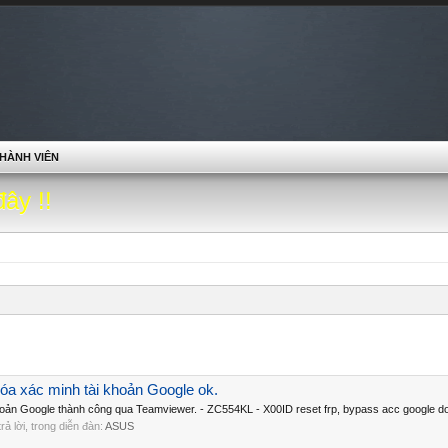
HÀNH VIÊN
đây !!
óa xác minh tài khoản Google ok.
oản Google thành công qua Teamviewer. - ZC554KL - X00ID reset frp, bypass acc google do
 trả lời, trong diễn đàn:
ASUS