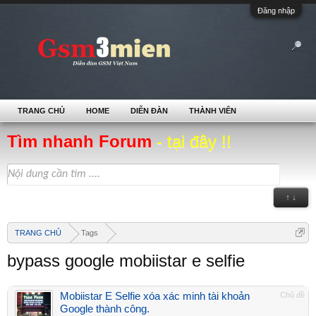
Đăng nhập
TRANG CHỦ
HOME
DIỄN ĐÀN
THÀNH VIÊN
Tìm nhanh Forum
- tại đây !!
↑ ↓
TRANG CHỦ
Tags
bypass google mobiistar e selfie
Mobiistar E Selfie xóa xác minh tài khoản
Chủ đề
Google thành công.