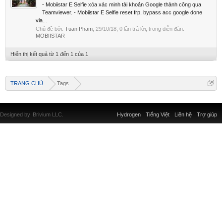
- Mobiistar E Selfie xóa xác minh tài khoản Google thành công qua
Teamviewer. - Mobiistar E Selfie reset frp, bypass acc google done
via...
Chủ đề bởi:
Tuan Pham
,
29/10/18
, 0 lần trả lời, trong diễn đàn:
MOBIISTAR
Hiển thị kết quả từ 1 đến 1 của 1
TRANG CHỦ
Tags
Designed by
Brivium LLC.
Hydrogen
Tiếng Việt
Liên hệ
Trợ giúp