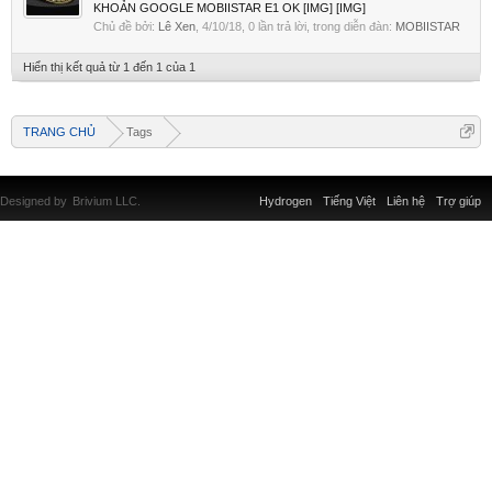
KHOẢN GOOGLE MOBIISTAR E1 OK [IMG] [IMG]
Chủ đề bởi:
Lê Xen
,
4/10/18
, 0 lần trả lời, trong diễn đàn:
MOBIISTAR
Hiển thị kết quả từ 1 đến 1 của 1
TRANG CHỦ
Tags
Designed by
Brivium LLC.
Hydrogen
Tiếng Việt
Liên hệ
Trợ giúp