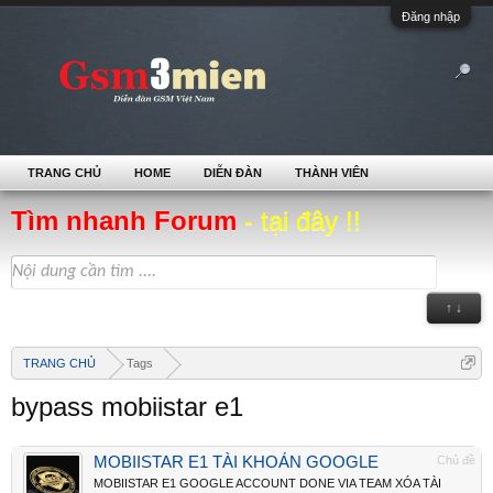
Đăng nhập
TRANG CHỦ
HOME
DIỄN ĐÀN
THÀNH VIÊN
Tìm nhanh Forum
- tại đây !!
↑ ↓
TRANG CHỦ
Tags
bypass mobiistar e1
MOBIISTAR E1 TÀI KHOẢN GOOGLE
Chủ đề
MOBIISTAR E1 GOOGLE ACCOUNT DONE VIA TEAM XÓA TÀI