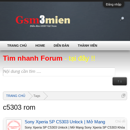
Đăng nhập
TRANG CHỦ
HOME
DIỄN ĐÀN
THÀNH VIÊN
Tìm nhanh Forum
- tại đây !!
↑ ↓
TRANG CHỦ
Tags
c5303 rom
Sony Xperia SP C5303 Unlock | Mở Mạng
Chủ đề
Sony Xperia SP C5303 Unlock | Mở Mạng Sony Xperia SP C5303 Khóa