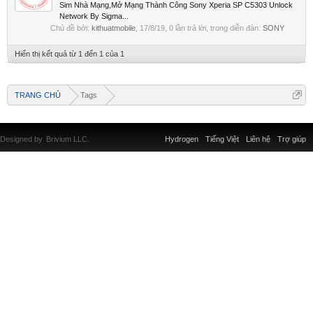
Sim Nhà Mạng,Mở Mạng Thành Công Sony Xperia SP C5303 Unlock
Network By Sigma...
Chủ đề bởi:
kithuatmobile
,
17/8/19
, 0 lần trả lời, trong diễn đàn:
SONY
Hiển thị kết quả từ 1 đến 1 của 1
TRANG CHỦ
Tags
Designed by
Brivium LLC.
Hydrogen
Tiếng Việt
Liên hệ
Trợ giúp