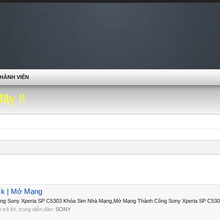
HÀNH VIÊN
đây !!
ck | Mở Mạng
ạng Sony Xperia SP C5303 Khóa Sim Nhà Mạng,Mở Mạng Thành Công Sony Xperia SP C5303
n trả lời, trong diễn đàn:
SONY