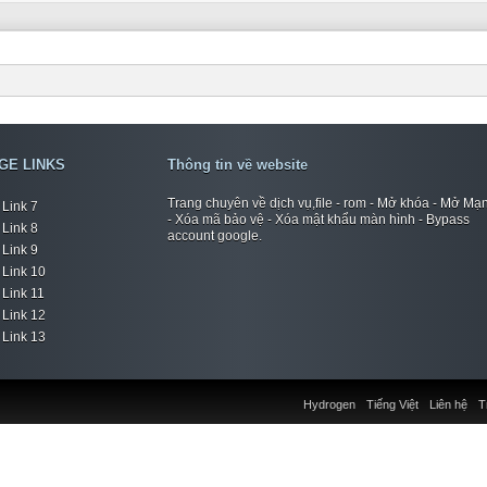
GE LINKS
Thông tin về website
Trang chuyên về dịch vụ,file - rom - Mở khóa - Mở Mạ
Link 7
- Xóa mã bảo vệ - Xóa mật khẩu màn hình - Bypass
Link 8
account google.
Link 9
Link 10
Link 11
Link 12
Link 13
Hydrogen
Tiếng Việt
Liên hệ
T