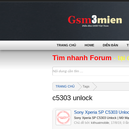
TRANG CHỦ
HOME
DIỄN ĐÀN
T
Tìm nhanh Forum
- tại 
TRANG CHỦ
Tags
c5303 unlock
Sony Xperia SP C5303 Unlo
Sony Xperia SP C5303 Unlock | Mở M
Chủ đề bởi:
kithuatmobile
,
17/8/19
, 0 lầ