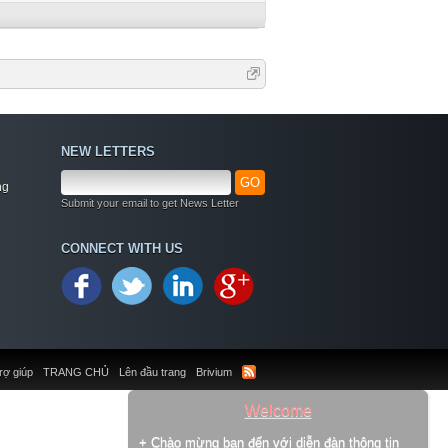
NEW LETTERS
GO
ng
Submit your email to get News Letter
CONNECT WITH US
rợ giúp
TRANG CHỦ
Lên đầu trang
Brivium
Welcome
+ Chào mừng bạn đến với diễn đàn thông tin