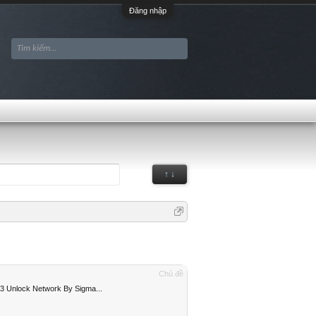
Đăng nhập
↑ ↓
Chủ đề
 Unlock Network By Sigma...