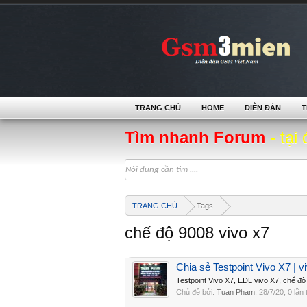
TRANG CHỦ
HOME
DIỄN ĐÀN
T
Tìm nhanh Forum
- tại 
TRANG CHỦ
Tags
chế độ 9008 vivo x7
Chia sẻ Testpoint Vivo X7 | 
Testpoint Vivo X7, EDL vivo X7, chế độ
Chủ đề bởi:
Tuan Pham
,
28/7/20
, 0 lần