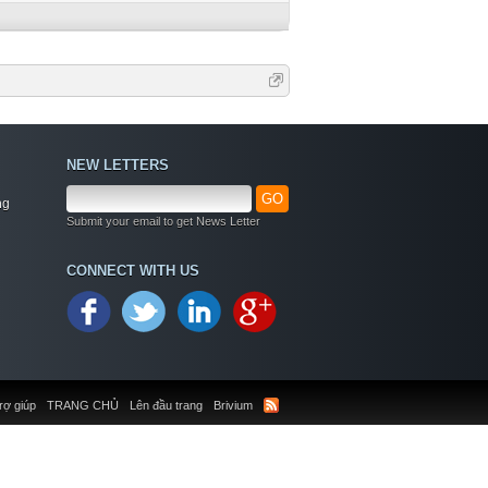
NEW LETTERS
GO
ng
Submit your email to get News Letter
CONNECT WITH US
rợ giúp
TRANG CHỦ
Lên đầu trang
Brivium