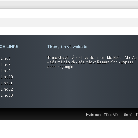
GE LINKS
Thông tin về website
Trang chuyên về dịch vụ,file - rom - Mở khóa - Mở Mạ
Link 7
- Xóa mã bảo vệ - Xóa mật khẩu màn hình - Bypass
Link 8
account google.
Link 9
Link 10
Link 11
Link 12
Link 13
Hydrogen
Tiếng Việt
Liên hệ
T