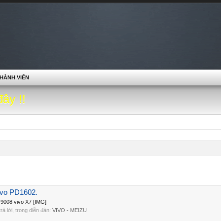
HÀNH VIÊN
đây !!
vivo PD1602.
 9008 vivo X7 [IMG]
 trả lời, trong diễn đàn:
VIVO - MEIZU