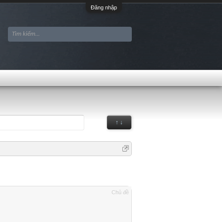
Đăng nhập
↑ ↓
Chủ đề