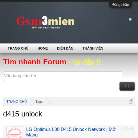
Đăng nhập
TRANG CHỦ
HOME
DIỄN ĐÀN
THÀNH VIÊN
Tìm nhanh Forum
- tại đây !!
↑ ↓
TRANG CHỦ
Tags
d415 unlock
LG Optimus L90 D415 Unlock Network | Mở
Chủ đề
Mạng