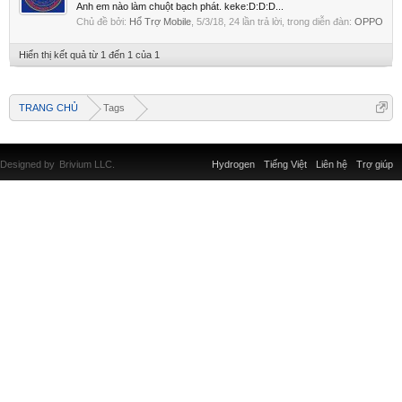
Anh em nào làm chuột bạch phát. keke:D:D:D...
Chủ đề bởi:
Hổ Trợ Mobile
,
5/3/18
, 24 lần trả lời, trong diễn đàn:
OPPO
Hiển thị kết quả từ 1 đến 1 của 1
TRANG CHỦ
Tags
Designed by
Brivium LLC.
Hydrogen
Tiếng Việt
Liên hệ
Trợ giúp