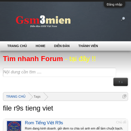
Đăng nhập
TRANG CHỦ
HOME
DIỄN ĐÀN
THÀNH VIÊN
Tìm nhanh Forum
- tại đây !!
↑ ↓
TRANG CHỦ
Tags
file r9s tieng viet
Rom Tiếng Việt R9s
Chủ đề
Rom đang kinh doanh. giờ đem ra chia sẻ anh em để làm chuột bạch.