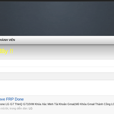
HÀNH VIÊN
đây !!
ove FRP Done
e LG G7 ThinQ G710VM Khóa Xác Minh Tài Khoản Gmail,Mở Khóa Gmail Thành Công LG
n trả lời, trong diễn đàn:
LG