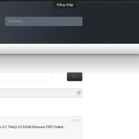
Đăng nhập
↑ ↓
Chủ đề
 G7 ThinQ G710VM Remove FRP Online...