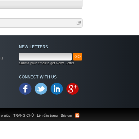
NEW LETTERS
GO
ng
Submit your email to get News Letter
CONNECT WITH US
rợ giúp
TRANG CHỦ
Lên đầu trang
Brivium