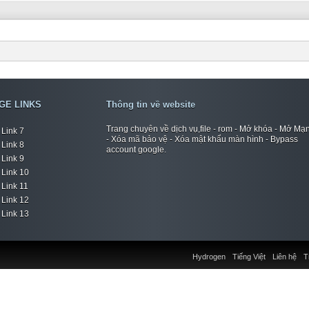
GE LINKS
Thông tin về website
Trang chuyên về dịch vụ,file - rom - Mở khóa - Mở Mạ
Link 7
- Xóa mã bảo vệ - Xóa mật khẩu màn hình - Bypass
Link 8
account google.
Link 9
Link 10
Link 11
Link 12
Link 13
Hydrogen
Tiếng Việt
Liên hệ
T