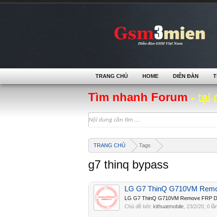
TRANG CHỦ
HOME
DIỄN ĐÀN
T
Tìm nhanh Forum
- tại 
TRANG CHỦ
Tags
g7 thinq bypass
LG G7 ThinQ G710VM Rem
LG G7 ThinQ G710VM Remove FRP Don
Chủ đề bởi:
kithuatmobile
,
23/2/20
, 0 lầ