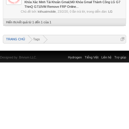
Khóa Xác Minh Tài Khoản Gmail,Mở Khóa Gmail Thành Công LG G7
ThinQ G710VM Remove FRP Online...
Chủ đề bởi:
kithuatmobile
,
23/2/20
, 0 lần trả lời, trong diễn đàn:
LG
Hiển thị kết quả từ 1 đến 1 của 1
TRANG CHỦ
Tags
Designed by
Brivium LLC.
Hydrogen
Tiếng Việt
Liên hệ
Trợ giúp