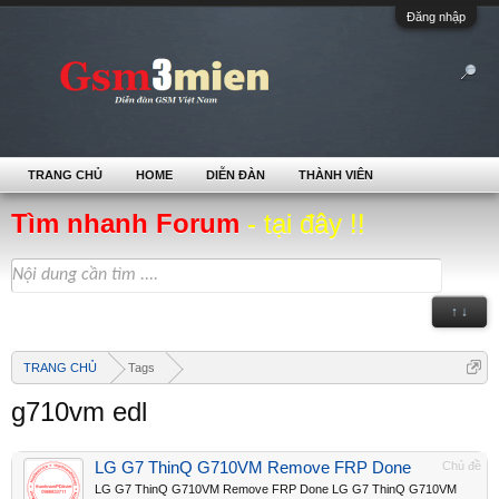
Đăng nhập
TRANG CHỦ
HOME
DIỄN ĐÀN
THÀNH VIÊN
Tìm nhanh Forum
- tại đây !!
↑ ↓
TRANG CHỦ
Tags
g710vm edl
LG G7 ThinQ G710VM Remove FRP Done
Chủ đề
LG G7 ThinQ G710VM Remove FRP Done LG G7 ThinQ G710VM