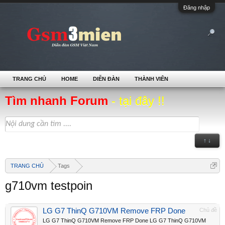
Đăng nhập
TRANG CHỦ
HOME
DIỄN ĐÀN
THÀNH VIÊN
Tìm nhanh Forum
- tại đây !!
↑ ↓
TRANG CHỦ
Tags
g710vm testpoin
LG G7 ThinQ G710VM Remove FRP Done
Chủ đề
LG G7 ThinQ G710VM Remove FRP Done LG G7 ThinQ G710VM