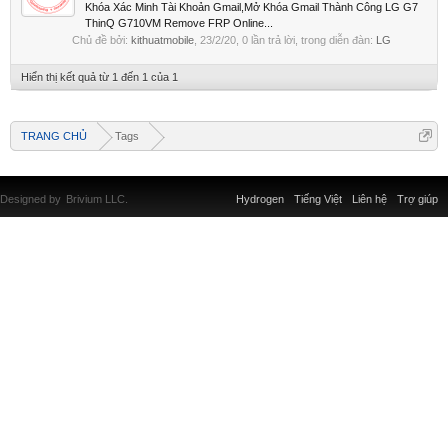
Khóa Xác Minh Tài Khoản Gmail,Mở Khóa Gmail Thành Công LG G7
ThinQ G710VM Remove FRP Online...
Chủ đề bởi:
kithuatmobile
,
23/2/20
, 0 lần trả lời, trong diễn đàn:
LG
Hiển thị kết quả từ 1 đến 1 của 1
TRANG CHỦ
Tags
Designed by
Brivium LLC.
Hydrogen
Tiếng Việt
Liên hệ
Trợ giúp