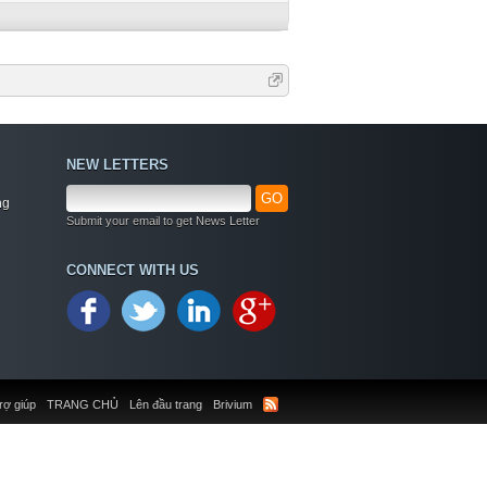
NEW LETTERS
GO
ng
Submit your email to get News Letter
CONNECT WITH US
rợ giúp
TRANG CHỦ
Lên đầu trang
Brivium