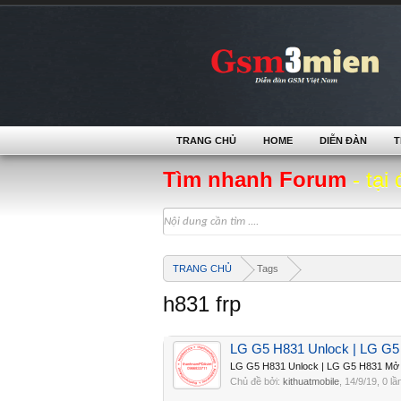
TRANG CHỦ
HOME
DIỄN ĐÀN
T
Tìm nhanh Forum
- tại 
TRANG CHỦ
Tags
h831 frp
LG G5 H831 Unlock | LG G
LG G5 H831 Unlock | LG G5 H831 Mở
Chủ đề bởi:
kithuatmobile
,
14/9/19
, 0 lầ