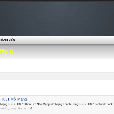
HÀNH VIÊN
đây !!
5 H831 Mở Mạng
 Mạng LG G5 H831 Khóa Sim Nhà Mạng,Mở Mạng Thành Công LG G5 H831 Network Lock | 
n trả lời, trong diễn đàn:
LG