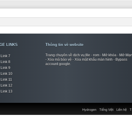
GE LINKS
Thông tin về website
Trang chuyên về dịch vụ,file - rom - Mở khóa - Mở Mạ
Link 7
- Xóa mã bảo vệ - Xóa mật khẩu màn hình - Bypass
Link 8
account google.
Link 9
Link 10
Link 11
Link 12
Link 13
Hydrogen
Tiếng Việt
Liên hệ
T