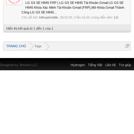
LG G5 SE H845 FRP | LG G5 SE H845 Tài Khoản Gmail LG G5 SE
H845 Khóa Xác Minh Tài Khoản Gmail (FRP),Mở Khóa Gmail Thành
Công LG G5 SE H845...
Chủ đề bởi:
kithuatmobile
,
26/11/18
, 0 lần trả lời, trong diễn đàn:
LG
Hiển thị kết quả từ 1 đến 1 của 1
TRANG CHỦ
Tags
Designed by
Brivium LLC.
Hydrogen
Tiếng Việt
Liên hệ
Trợ giúp