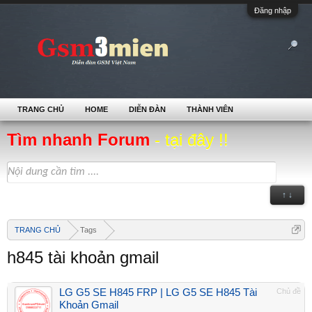
Đăng nhập
TRANG CHỦ
HOME
DIỄN ĐÀN
THÀNH VIÊN
Tìm nhanh Forum
- tại đây !!
↑ ↓
TRANG CHỦ
Tags
h845 tài khoản gmail
LG G5 SE H845 FRP | LG G5 SE H845 Tài
Chủ đề
Khoản Gmail