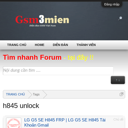
Đăng nhập
TRANG CHỦ
HOME
DIỄN ĐÀN
THÀNH VIÊN
Tìm nhanh Forum
- tại đây !!
↑ ↓
TRANG CHỦ
Tags
h845 unlock
LG G5 SE H845 FRP | LG G5 SE H845 Tài
Chủ đề
Khoản Gmail