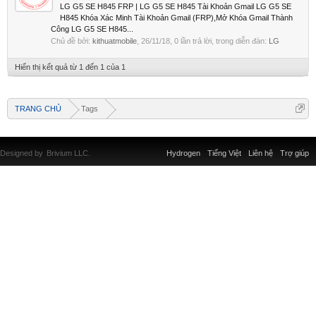
LG G5 SE H845 FRP | LG G5 SE H845 Tài Khoản Gmail LG G5 SE
H845 Khóa Xác Minh Tài Khoản Gmail (FRP),Mở Khóa Gmail Thành
Công LG G5 SE H845...
Chủ đề bởi:
kithuatmobile
,
26/11/18
, 0 lần trả lời, trong diễn đàn:
LG
Hiển thị kết quả từ 1 đến 1 của 1
TRANG CHỦ
Tags
Designed by
Brivium LLC.
Hydrogen
Tiếng Việt
Liên hệ
Trợ giúp