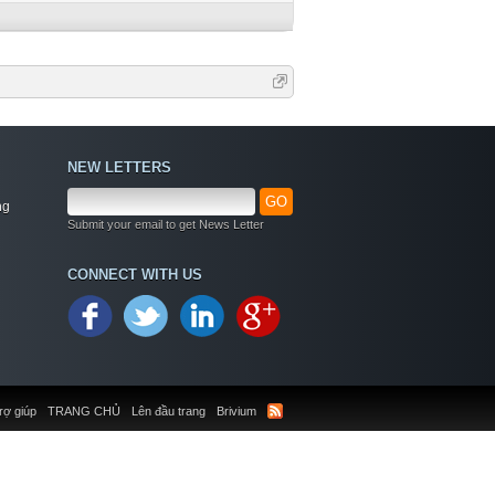
NEW LETTERS
GO
ng
Submit your email to get News Letter
CONNECT WITH US
rợ giúp
TRANG CHỦ
Lên đầu trang
Brivium