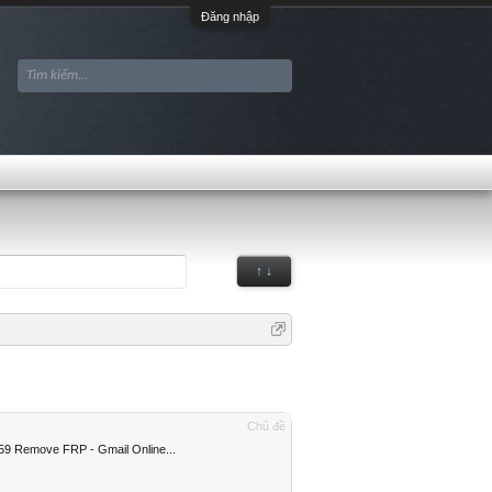
Đăng nhập
↑ ↓
Chủ đề
9 Remove FRP - Gmail Online...