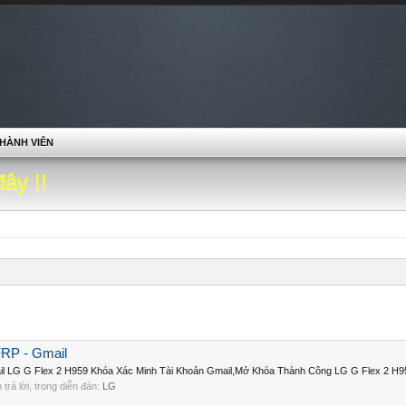
HÀNH VIÊN
đây !!
RP - Gmail
 LG G Flex 2 H959 Khóa Xác Minh Tài Khoản Gmail,Mở Khóa Thành Công LG G Flex 2 H95
n trả lời, trong diễn đàn:
LG