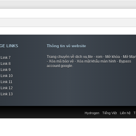
GE LINKS
Thông tin về website
Trang chuyên về dịch vụ,file - rom - Mở khóa - Mở Mạ
Link 7
- Xóa mã bảo vệ - Xóa mật khẩu màn hình - Bypass
Link 8
account google.
Link 9
Link 10
Link 11
Link 12
Link 13
Hydrogen
Tiếng Việt
Liên hệ
T