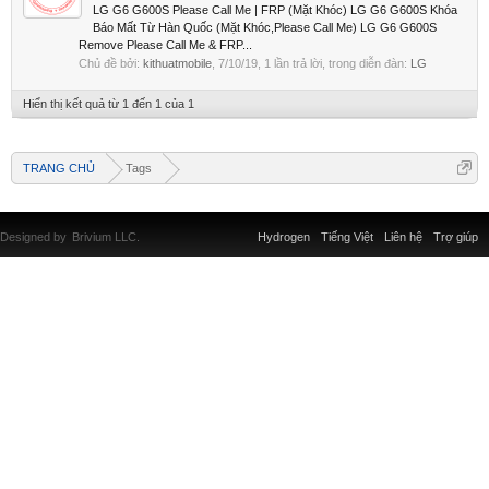
LG G6 G600S Please Call Me | FRP (Mặt Khóc) LG G6 G600S Khóa
Báo Mất Từ Hàn Quốc (Mặt Khóc,Please Call Me) LG G6 G600S
Remove Please Call Me & FRP...
Chủ đề bởi:
kithuatmobile
,
7/10/19
, 1 lần trả lời, trong diễn đàn:
LG
Hiển thị kết quả từ 1 đến 1 của 1
TRANG CHỦ
Tags
Designed by
Brivium LLC.
Hydrogen
Tiếng Việt
Liên hệ
Trợ giúp