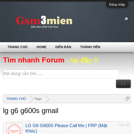
Đăng nhập
TRANG CHỦ
HOME
DIỄN ĐÀN
THÀNH VIÊN
Tìm nhanh Forum
- tại đây !!
↑ ↓
TRANG CHỦ
Tags
lg g6 g600s gmail
LG G6 G600S Please Call Me | FRP (Mặt
Chủ đề
Khóc)