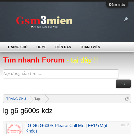
Đăng nhập
TRANG CHỦ
HOME
DIỄN ĐÀN
THÀNH VIÊN
Tìm nhanh Forum
- tại đây !!
↑ ↓
TRANG CHỦ
Tags
lg g6 g600s kdz
LG G6 G600S Please Call Me | FRP (Mặt
Chủ đề
Khóc)