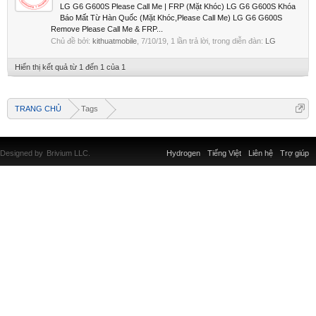
LG G6 G600S Please Call Me | FRP (Mặt Khóc) LG G6 G600S Khóa
Báo Mất Từ Hàn Quốc (Mặt Khóc,Please Call Me) LG G6 G600S
Remove Please Call Me & FRP...
Chủ đề bởi:
kithuatmobile
,
7/10/19
, 1 lần trả lời, trong diễn đàn:
LG
Hiển thị kết quả từ 1 đến 1 của 1
TRANG CHỦ
Tags
Designed by
Brivium LLC.
Hydrogen
Tiếng Việt
Liên hệ
Trợ giúp