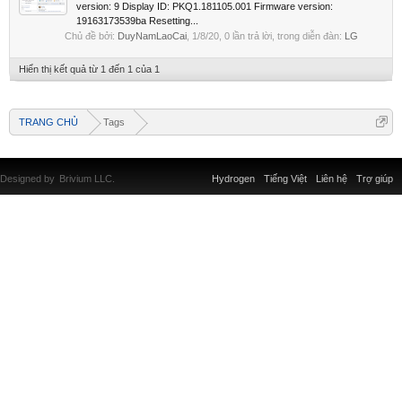
version: 9 Display ID: PKQ1.181105.001 Firmware version:
19163173539ba Resetting...
Chủ đề bởi:
DuyNamLaoCai
,
1/8/20
, 0 lần trả lời, trong diễn đàn:
LG
Hiển thị kết quả từ 1 đến 1 của 1
TRANG CHỦ
Tags
Designed by
Brivium LLC.
Hydrogen
Tiếng Việt
Liên hệ
Trợ giúp