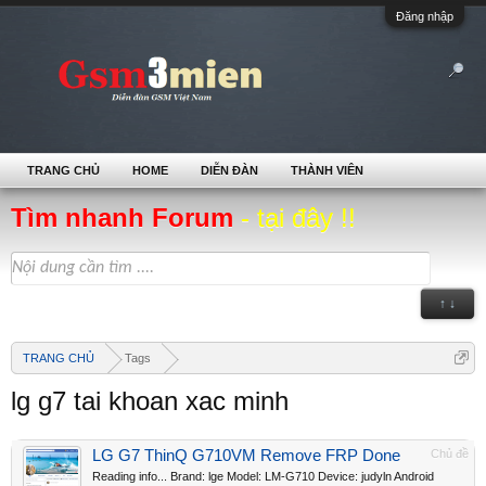
Đăng nhập
TRANG CHỦ
HOME
DIỄN ĐÀN
THÀNH VIÊN
Tìm nhanh Forum
- tại đây !!
↑ ↓
TRANG CHỦ
Tags
lg g7 tai khoan xac minh
LG G7 ThinQ G710VM Remove FRP Done
Chủ đề
Reading info... Brand: lge Model: LM-G710 Device: judyln Android