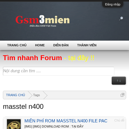
Đăng nhập
TRANG CHỦ
HOME
DIỄN ĐÀN
THÀNH VIÊN
Tìm nhanh Forum
- tại đây !!
↑ ↓
TRANG CHỦ
Tags
masstel n400
MIỄN PHÍ ROM MASSTEL N400 FILE PAC
Chủ đề
[IMG] [IMG] DOWNLOAD ROM : TẠI ĐÂY