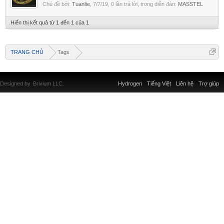
Chủ đề bởi:
Tuanlte
,
7/7/19
, 0 lần trả lời, trong diễn đàn:
MASSTEL
Hiển thị kết quả từ 1 đến 1 của 1
TRANG CHỦ
Tags
Designed by
Brivium LLC.
Hydrogen
Tiếng Việt
Liên hệ
Trợ giúp