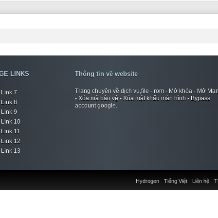
GE LINKS
Thông tin về website
Trang chuyên về dịch vụ,file - rom - Mở khóa - Mở Mạ
Link 7
- Xóa mã bảo vệ - Xóa mật khẩu màn hình - Bypass
Link 8
account google.
Link 9
Link 10
Link 11
Link 12
Link 13
Hydrogen
Tiếng Việt
Liên hệ
T