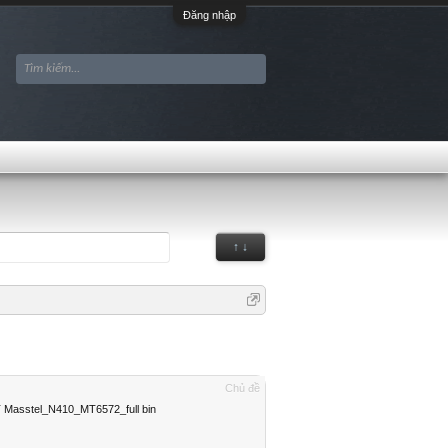
Đăng nhập
↑ ↓
Chủ đề
Masstel_N410_MT6572_full bin