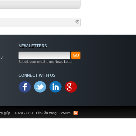
NEW LETTERS
GO
ng
Submit your email to get News Letter
CONNECT WITH US
rợ giúp
TRANG CHỦ
Lên đầu trang
Brivium