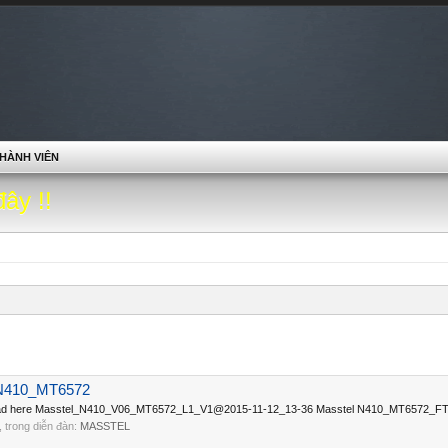
HÀNH VIÊN
đây !!
N410_MT6572
load here Masstel_N410_V06_MT6572_L1_V1@2015-11-12_13-36 Masstel N410_MT6572_FT 
ời, trong diễn đàn:
MASSTEL