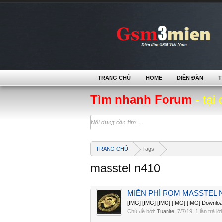
TRANG CHỦ
HOME
DIỄN ĐÀN
T
Tìm nhanh Forum
- tại 
TRANG CHỦ
Tags
masstel n410
MIỄN PHÍ ROM MASSTEL 
[IMG] [IMG] [IMG] [IMG] [IMG] Down
Chủ đề bởi:
Tuanlte
,
7/7/19
, 1 lần trả l