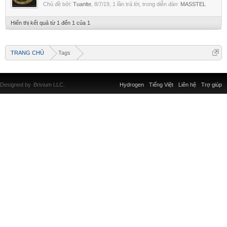
Chủ đề bởi:
Tuanlte
,
8/7/19
, 1 lần trả lời, trong diễn đàn:
MASSTEL
Hiển thị kết quả từ 1 đến 1 của 1
TRANG CHỦ
Tags
Designed by
Brivium LLC.
Hydrogen
Tiếng Việt
Liên hệ
Trợ giúp