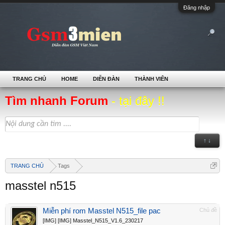
Đăng nhập
TRANG CHỦ
HOME
DIỄN ĐÀN
THÀNH VIÊN
Tìm nhanh Forum
- tại đây !!
↑ ↓
TRANG CHỦ
Tags
masstel n515
Miễn phí rom Masstel N515_file pac
Chủ đề
[IMG] [IMG] Masstel_N515_V1.6_230217