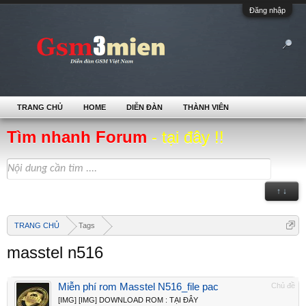
Đăng nhập
TRANG CHỦ
HOME
DIỄN ĐÀN
THÀNH VIÊN
Tìm nhanh Forum
- tại đây !!
↑ ↓
TRANG CHỦ
Tags
masstel n516
Miễn phí rom Masstel N516_file pac
Chủ đề
[IMG] [IMG] DOWNLOAD ROM : TẠI ĐÂY