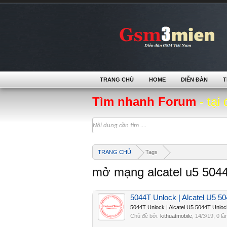
TRANG CHỦ
HOME
DIỄN ĐÀN
T
Tìm nhanh Forum
- tại 
TRANG CHỦ
Tags
mở mạng alcatel u5 5044
5044T Unlock | Alcatel U5 
5044T Unlock | Alcatel U5 5044T Unl
Chủ đề bởi:
kithuatmobile
,
14/3/19
, 0 lầ