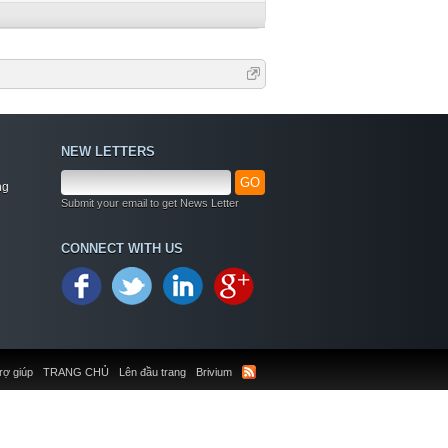
NEW LETTERS
GO
ng
Submit your email to get News Letter
CONNECT WITH US
rợ giúp
TRANG CHỦ
Lên đầu trang
Brivium