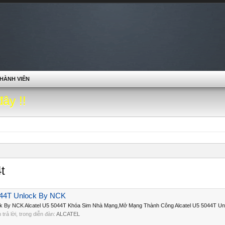
HÀNH VIÊN
đây !!
t
5044T Unlock By NCK
ock By NCK Alcatel U5 5044T Khóa Sim Nhà Mạng,Mở Mạng Thành Công Alcatel U5 5044T Un
n trả lời, trong diễn đàn:
ALCATEL