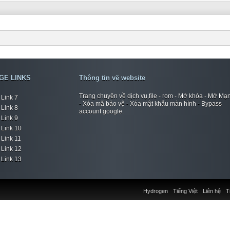
GE LINKS
Thông tin về website
Trang chuyên về dịch vụ,file - rom - Mở khóa - Mở Mạ
Link 7
- Xóa mã bảo vệ - Xóa mật khẩu màn hình - Bypass
Link 8
account google.
Link 9
Link 10
Link 11
Link 12
Link 13
Hydrogen
Tiếng Việt
Liên hệ
T