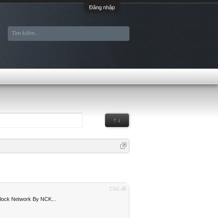
Đăng nhập
↑ ↓
Chủ đề
lock Network By NCK...