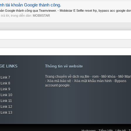
inh tài khoản Google thành công.
hoản Google thành công qua Teamviewer. - Mobiistar E Selfie reset frp, bypass acc google don
n trả lời, trong diễn đàn:
MOBIISTAR
GE LINKS
Thông tin về website
Trang chuyên về dịch vụ,file - rom - Mở khóa - Mở Mạ
Link 7
- Xóa mã bảo vệ - Xóa mật khẩu màn hình - Bypass
Link 8
account google.
Link 9
Link 10
Link 11
Link 12
Link 13
Hydrogen
Tiếng Việt
Liên hệ
T