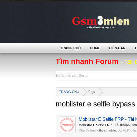
TRANG CHỦ
HOME
DIỄN ĐÀN
T
Tìm nhanh Forum
- tại 
TRANG CHỦ
Tags
mobiistar e selfie bypass
Mobiistar E Selfie FRP - Tài
Mobiistar E Selfie FRP - Tài Khoản Gm
Chủ đề bởi:
kithuatmobile
,
30/7/19
, 0 lầ