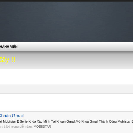
HÀNH VIÊN
đây !!
 Khoản Gmail
ail Mobiistar E Selfie Khóa Xác Minh Tài Khoản Gmail,Mở Khóa Gmail Thành Công Mobiistar 
n trả lời, trong diễn đàn:
MOBIISTAR