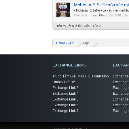
Mobiistar E Selfie xóa xác m
- Mobiistar E Selfie xóa xác minh tài k
Chủ đề bởi:
Tuan Pham
,
29/10/18
, 0 lầ
Hiển thị kết quả từ 1 đến 2 của 2
TRANG CHỦ
Tags
EXCHANGE LINKS
EXCHAN
Trung Tâm Giải Mã ĐTDĐ Kinh Môn
Exchange 
Unlock Giá Rẻ
Exchange 
Exchange Link 3
Exchange 
Exchange Link 4
Exchange 
Exchange Link 5
Exchange 
Exchange Link 6
Exchange 
Exchange Link 7
Exchange 
Designed by
Brivium LLC.