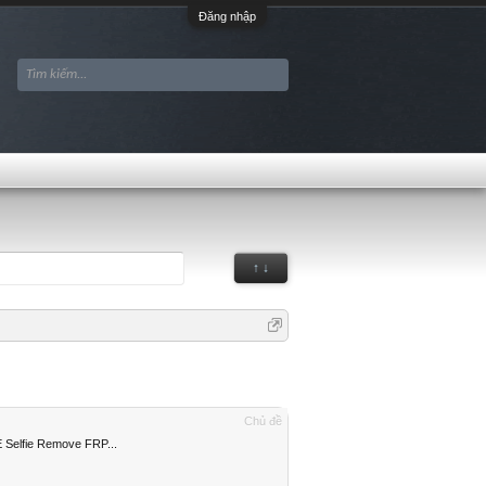
Đăng nhập
↑ ↓
Chủ đề
E Selfie Remove FRP...