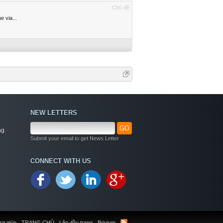
Chủ đề
e via...
NEW LETTERS
GO
ng
Submit your email to get News Letter
CONNECT WITH US
rợ giúp
TRANG CHỦ
Lên đầu trang
Brivium