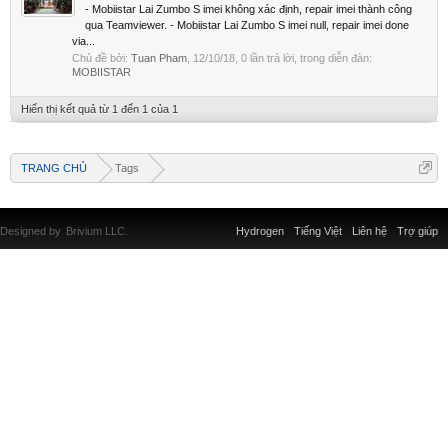
- Mobiistar Lai Zumbo S imei không xác định, repair imei thành công
qua Teamviewer. - Mobiistar Lai Zumbo S imei null, repair imei done
via...
Chủ đề bởi:
Tuan Pham
,
12/10/18
, 0 lần trả lời, trong diễn đàn:
MOBIISTAR
Hiển thị kết quả từ 1 đến 1 của 1
TRANG CHỦ
Tags
Designed by
Brivium LLC.
Hydrogen
Tiếng Việt
Liên hệ
Trợ giúp