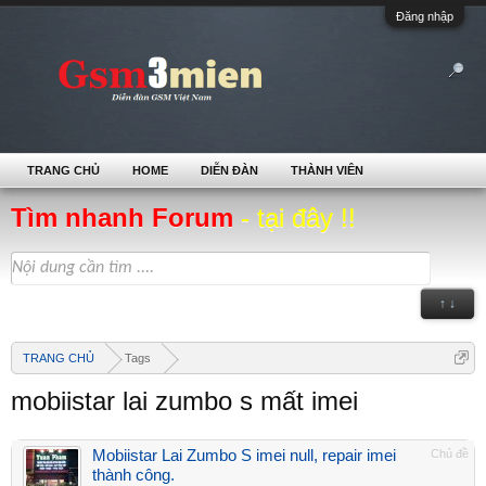
Đăng nhập
TRANG CHỦ
HOME
DIỄN ĐÀN
THÀNH VIÊN
Tìm nhanh Forum
- tại đây !!
↑ ↓
TRANG CHỦ
Tags
mobiistar lai zumbo s mất imei
Mobiistar Lai Zumbo S imei null, repair imei
Chủ đề
thành công.