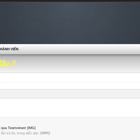
HÀNH VIÊN
đây !!
 qua Teamviewer [IMG]
0 lần trả lời, trong diễn đàn:
OPPO