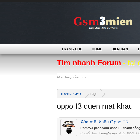
TRANG CHỦ
HOME
DIỄN ĐÀN
T
Tìm nhanh Forum
- tại 
TRANG CHỦ
Tags
oppo f3 quen mat khau
Xóa mật khẩu Oppo F3
Remove password oppo F3 thành công
Chủ đề bởi:
TrongNguyen132
,
6/5/18
, 