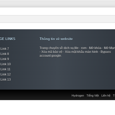
GE LINKS
Thông tin về website
Trang chuyên về dịch vụ,file - rom - Mở khóa - Mở Mạ
Link 7
- Xóa mã bảo vệ - Xóa mật khẩu màn hình - Bypass
Link 8
account google.
Link 9
Link 10
Link 11
Link 12
Link 13
Hydrogen
Tiếng Việt
Liên hệ
T