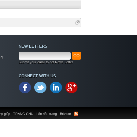
NEW LETTERS
GO
ng
Submit your email to get News Letter
CONNECT WITH US
rợ giúp
TRANG CHỦ
Lên đầu trang
Brivium