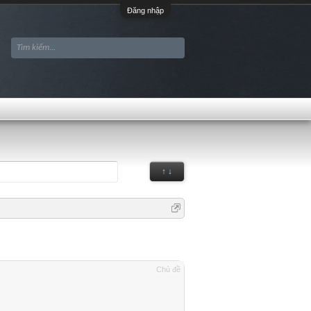
Đăng nhập
↑ ↓
Chủ đề