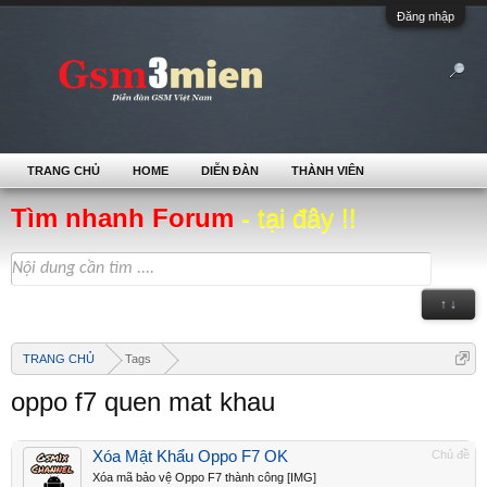
Đăng nhập
TRANG CHỦ
HOME
DIỄN ĐÀN
THÀNH VIÊN
Tìm nhanh Forum
- tại đây !!
↑ ↓
TRANG CHỦ
Tags
oppo f7 quen mat khau
Xóa Mật Khẩu Oppo F7 OK
Chủ đề
Xóa mã bảo vệ Oppo F7 thành công [IMG]