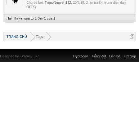
Chủ đề bởi:
TrongNguyen132
,
20/5/18
, 2 lần trả lời, trong diễn đàn:
OPPO
Hiển thị kết quả từ 1 đến 1 của 1
TRANG CHỦ
Tags
Designed by
Brivium LLC.
Hydrogen
Tiếng Việt
Liên hệ
Trợ giúp