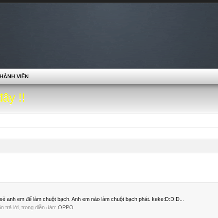
HÀNH VIÊN
đây !!
sẻ anh em để làm chuột bạch. Anh em nào làm chuột bạch phát. keke:D:D:D...
ần trả lời, trong diễn đàn:
OPPO