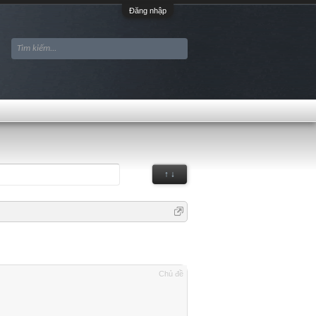
Đăng nhập
↑ ↓
Chủ đề