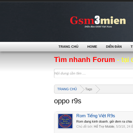
TRANG CHỦ
HOME
DIỄN ĐÀN
T
Tìm nhanh Forum
- tại 
TRANG CHỦ
Tags
oppo r9s
Rom Tiếng Việt R9s
Rom đang kinh doanh. giờ đem ra chia 
Chủ đề bởi:
Hổ Trợ Mobile
,
5/3/18
, 24 l