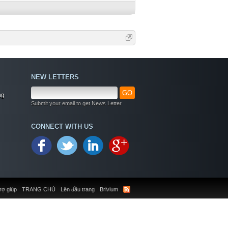
NEW LETTERS
GO
ng
Submit your email to get News Letter
CONNECT WITH US
rợ giúp
TRANG CHỦ
Lên đầu trang
Brivium