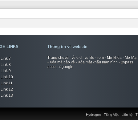
GE LINKS
Thông tin về website
Trang chuyên về dịch vụ,file - rom - Mở khóa - Mở Mạ
Link 7
- Xóa mã bảo vệ - Xóa mật khẩu màn hình - Bypass
Link 8
account google.
Link 9
Link 10
Link 11
Link 12
Link 13
Hydrogen
Tiếng Việt
Liên hệ
T