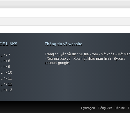
GE LINKS
Thông tin về website
Trang chuyên về dịch vụ,file - rom - Mở khóa - Mở Mạ
Link 7
- Xóa mã bảo vệ - Xóa mật khẩu màn hình - Bypass
Link 8
account google.
Link 9
Link 10
Link 11
Link 12
Link 13
Hydrogen
Tiếng Việt
Liên hệ
T