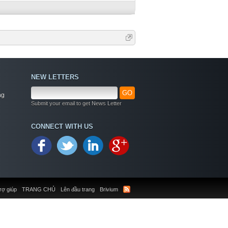
NEW LETTERS
GO
ng
Submit your email to get News Letter
CONNECT WITH US
rợ giúp
TRANG CHỦ
Lên đầu trang
Brivium