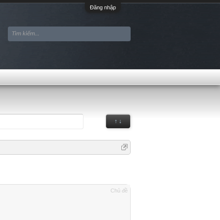
Đăng nhập
↑ ↓
Chủ đề