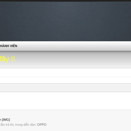
HÀNH VIÊN
đây !!
h [IMG]
2 lần trả lời, trong diễn đàn:
OPPO