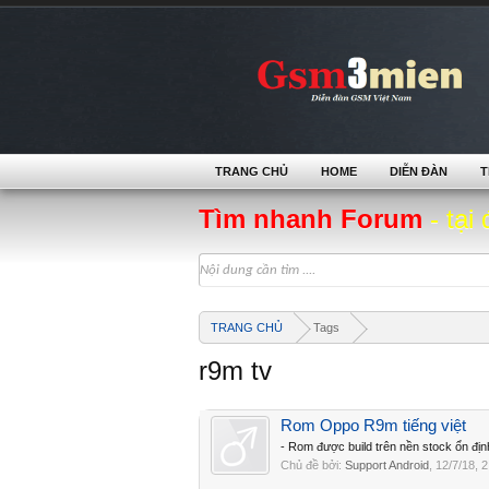
TRANG CHỦ
HOME
DIỄN ĐÀN
T
Tìm nhanh Forum
- tại 
TRANG CHỦ
Tags
r9m tv
Rom Oppo R9m tiếng việt
- Rom được build trên nền stock ổn địn
Chủ đề bởi:
Support Android
,
12/7/18
, 