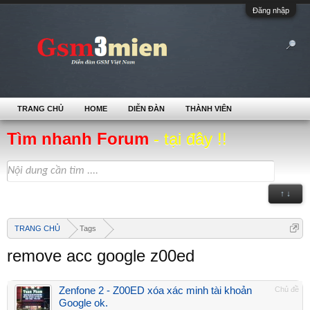
Đăng nhập
TRANG CHỦ
HOME
DIỄN ĐÀN
THÀNH VIÊN
Tìm nhanh Forum
- tại đây !!
↑ ↓
TRANG CHỦ
Tags
remove acc google z00ed
Zenfone 2 - Z00ED xóa xác minh tài khoản
Chủ đề
Google ok.