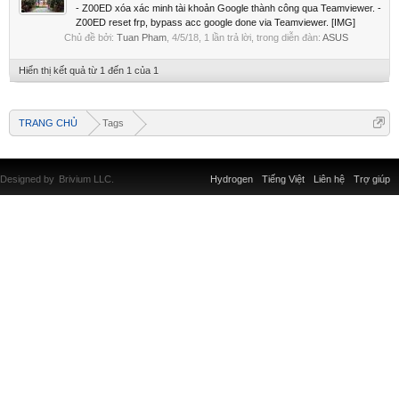
- Z00ED xóa xác minh tài khoản Google thành công qua Teamviewer. -
Z00ED reset frp, bypass acc google done via Teamviewer. [IMG]
Chủ đề bởi:
Tuan Pham
,
4/5/18
, 1 lần trả lời, trong diễn đàn:
ASUS
Hiển thị kết quả từ 1 đến 1 của 1
TRANG CHỦ
Tags
Designed by
Brivium LLC.
Hydrogen
Tiếng Việt
Liên hệ
Trợ giúp