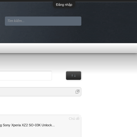
Đăng nhập
↑ ↓
Chủ đề
 Sony Xperia XZ2 SO-03K Unlock...