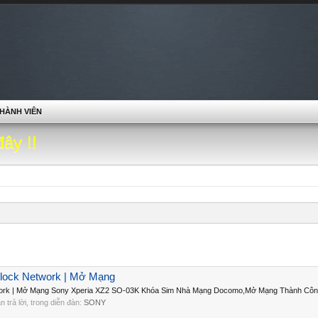
HÀNH VIÊN
đây !!
lock Network | Mở Mạng
ork | Mở Mạng Sony Xperia XZ2 SO-03K Khóa Sim Nhà Mạng Docomo,Mở Mạng Thành Công
ần trả lời, trong diễn đàn:
SONY