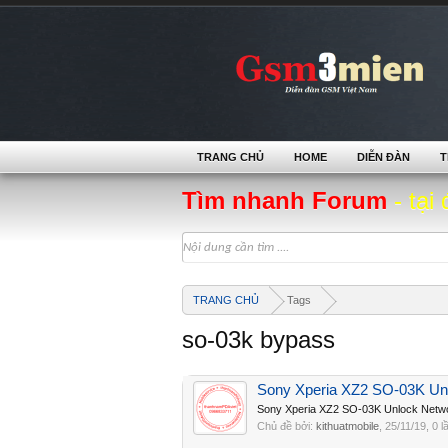
TRANG CHỦ
HOME
DIỄN ĐÀN
T
Tìm nhanh Forum
- tại 
TRANG CHỦ
Tags
so-03k bypass
Sony Xperia XZ2 SO-03K Un
Sony Xperia XZ2 SO-03K Unlock Netw
Chủ đề bởi:
kithuatmobile
,
25/11/19
, 0 l