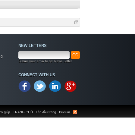
NEW LETTERS
GO
ng
Submit your email to get News Letter
CONNECT WITH US
rợ giúp
TRANG CHỦ
Lên đầu trang
Brivium