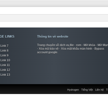
GE LINKS
Thông tin về website
Trang chuyên về dịch vụ,file - rom - Mở khóa - Mở Mạ
Link 7
- Xóa mã bảo vệ - Xóa mật khẩu màn hình - Bypass
Link 8
account google.
Link 9
Link 10
Link 11
Link 12
Link 13
Hydrogen
Tiếng Việt
Liên hệ
T