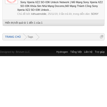
Sony Xperia XZ2 SO-03K Unlock Network | Mở Mạng Sony Xperia XZ2
SO-03K Khóa Sim Nhà Mạng Docomo,Mở Mạng Thành Công Sony
Xperia XZ2 SO-03K Unlock...
Chủ đề bởi:
kithuatmobile
,
25/11/19
, 0 lần trả lời, trong diễn đàn:
SONY
Hiển thị kết quả từ 1 đến 1 của 1
TRANG CHỦ
Tags
Designed by
Brivium LLC.
Hydrogen
Tiếng Việt
Liên hệ
Trợ giúp