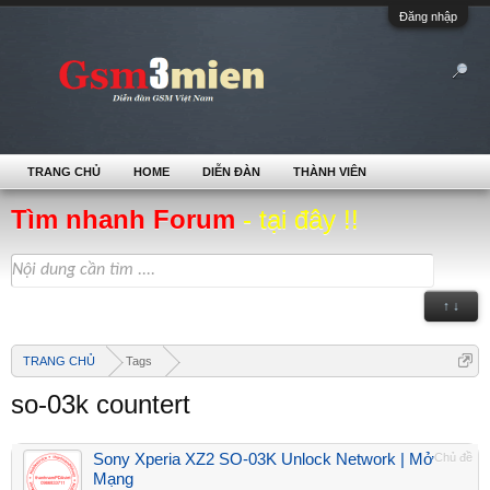
Đăng nhập
TRANG CHỦ
HOME
DIỄN ĐÀN
THÀNH VIÊN
Tìm nhanh Forum
- tại đây !!
↑ ↓
TRANG CHỦ
Tags
so-03k countert
Sony Xperia XZ2 SO-03K Unlock Network | Mở
Chủ đề
Mạng