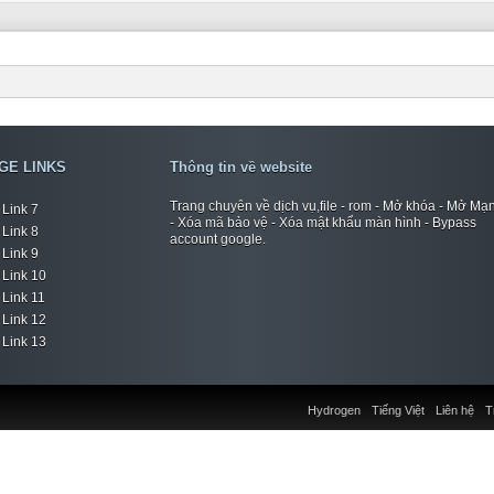
GE LINKS
Thông tin về website
Trang chuyên về dịch vụ,file - rom - Mở khóa - Mở Mạ
Link 7
- Xóa mã bảo vệ - Xóa mật khẩu màn hình - Bypass
Link 8
account google.
Link 9
Link 10
Link 11
Link 12
Link 13
Hydrogen
Tiếng Việt
Liên hệ
T