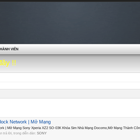
HÀNH VIÊN
đây !!
lock Network | Mở Mạng
ork | Mở Mạng Sony Xperia XZ2 SO-03K Khóa Sim Nhà Mạng Docomo,Mở Mạng Thành Công
ần trả lời, trong diễn đàn:
SONY