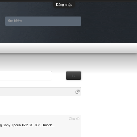
Đăng nhập
↑ ↓
Chủ đề
 Sony Xperia XZ2 SO-03K Unlock...