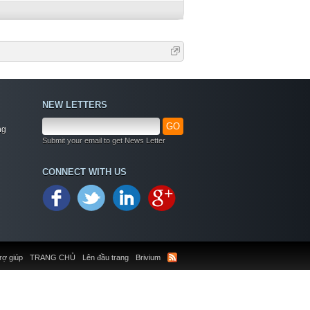
NEW LETTERS
GO
ng
Submit your email to get News Letter
CONNECT WITH US
rợ giúp
TRANG CHỦ
Lên đầu trang
Brivium