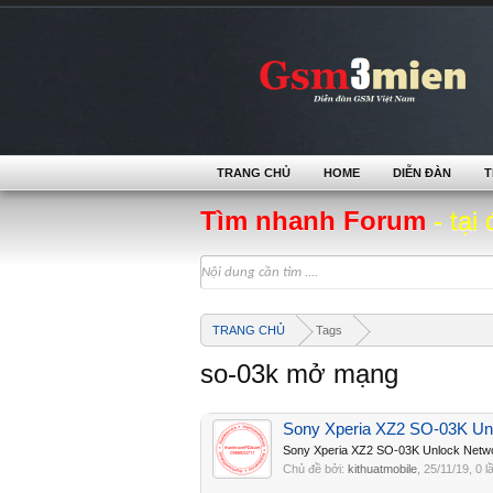
TRANG CHỦ
HOME
DIỄN ĐÀN
T
Tìm nhanh Forum
- tại 
TRANG CHỦ
Tags
so-03k mở mạng
Sony Xperia XZ2 SO-03K Un
Sony Xperia XZ2 SO-03K Unlock Netw
Chủ đề bởi:
kithuatmobile
,
25/11/19
, 0 l