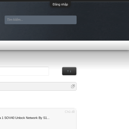
Đăng nhập
↑ ↓
Chủ đề
 1 SOV40 Unlock Network By S1...