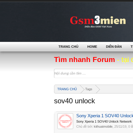
TRANG CHỦ
HOME
DIỄN ĐÀN
T
Tìm nhanh Forum
- tại 
TRANG CHỦ
Tags
sov40 unlock
Sony Xperia 1 SOV40 Unloc
Sony Xperia 1 SOV40 Unlock Network
Chủ đề bởi:
kithuatmobile
,
25/11/19
, 0 l