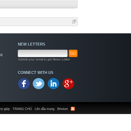
NEW LETTERS
GO
ng
Submit your email to get News Letter
CONNECT WITH US
rợ giúp
TRANG CHỦ
Lên đầu trang
Brivium