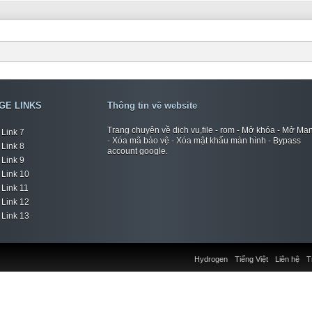
GE LINKS
Thông tin về website
Trang chuyên về dịch vụ,file - rom - Mở khóa - Mở Mạ
Link 7
- Xóa mã bảo vệ - Xóa mật khẩu màn hình - Bypass
Link 8
account google.
Link 9
Link 10
Link 11
Link 12
Link 13
Hydrogen
Tiếng Việt
Liên hệ
T