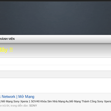
HÀNH VIÊN
đây !!
k Network | Mở Mạng
 | Mở Mạng Sony Xperia 1 SOV40 Khóa Sim Nhà Mạng Au,Mở Mạng Thành Công Sony Xperia
ần trả lời, trong diễn đàn:
SONY