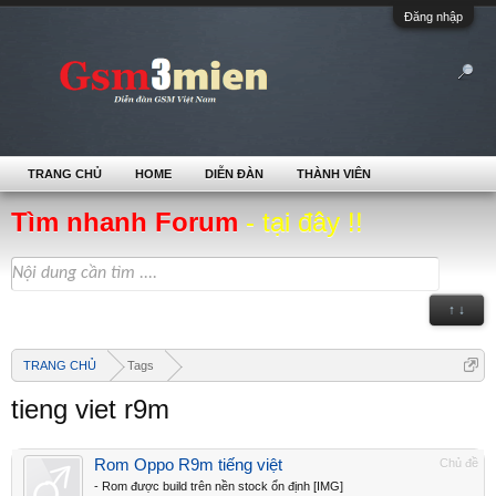
Đăng nhập
TRANG CHỦ
HOME
DIỄN ĐÀN
THÀNH VIÊN
Tìm nhanh Forum
- tại đây !!
↑ ↓
TRANG CHỦ
Tags
tieng viet r9m
Rom Oppo R9m tiếng việt
Chủ đề
- Rom được build trên nền stock ổn định [IMG]