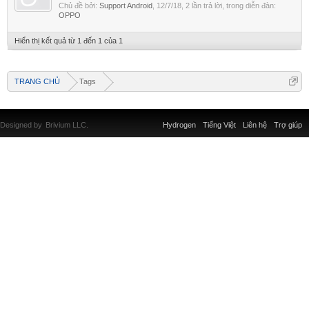
Chủ đề bởi:
Support Android
,
12/7/18
, 2 lần trả lời, trong diễn đàn:
OPPO
Hiển thị kết quả từ 1 đến 1 của 1
TRANG CHỦ
Tags
Designed by
Brivium LLC.
Hydrogen
Tiếng Việt
Liên hệ
Trợ giúp