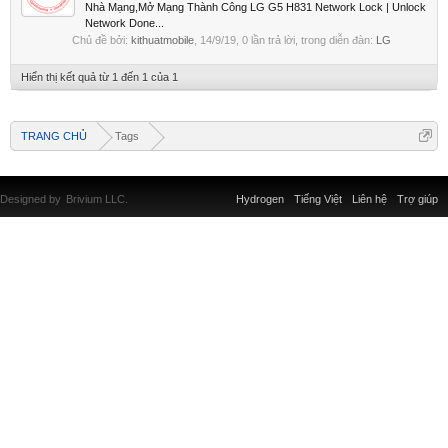
Nhà Mạng,Mở Mạng Thành Công LG G5 H831 Network Lock | Unlock
Network Done...
Chủ đề bởi:
kithuatmobile
,
14/9/19
, 0 lần trả lời, trong diễn đàn:
LG
Hiển thị kết quả từ 1 đến 1 của 1
TRANG CHỦ
Tags
Designed by
Brivium LLC.
Hydrogen
Tiếng Việt
Liên hệ
Trợ giúp