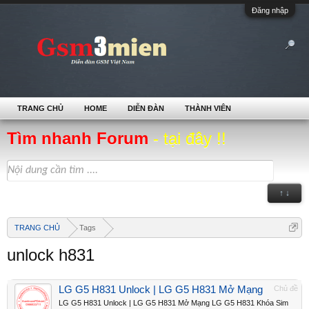
Đăng nhập
TRANG CHỦ
HOME
DIỄN ĐÀN
THÀNH VIÊN
Tìm nhanh Forum
- tại đây !!
↑ ↓
TRANG CHỦ
Tags
unlock h831
LG G5 H831 Unlock | LG G5 H831 Mở Mạng
Chủ đề
LG G5 H831 Unlock | LG G5 H831 Mở Mạng LG G5 H831 Khóa Sim