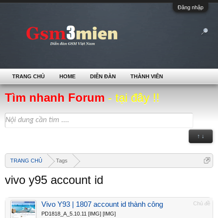
Đăng nhập
TRANG CHỦ
HOME
DIỄN ĐÀN
THÀNH VIÊN
Tìm nhanh Forum
- tại đây !!
↑ ↓
TRANG CHỦ
Tags
vivo y95 account id
Vivo Y93 | 1807 account id thành công
Chủ đề
PD1818_A_5.10.11 [IMG] [IMG]