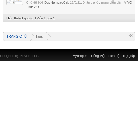
Chủ đề bởi:
DuyNamLaoCai
,
22/8/21
, 0 lần trả lời, trong diễn đàn:
VIVO
- MEIZU
Hiển thị kết quả từ 1 đến 1 của 1
TRANG CHỦ
Tags
Designed by
Brivium LLC.
Hydrogen
Tiếng Việt
Liên hệ
Trợ giúp