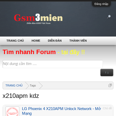
Đăng nhập
TRANG CHỦ
HOME
DIỄN ĐÀN
THÀNH VIÊN
Tìm nhanh Forum
- tại đây !!
↑ ↓
TRANG CHỦ
Tags
x210apm kdz
LG Phoenix 4 X210APM Unlock Network - Mở
Chủ đề
Mạng