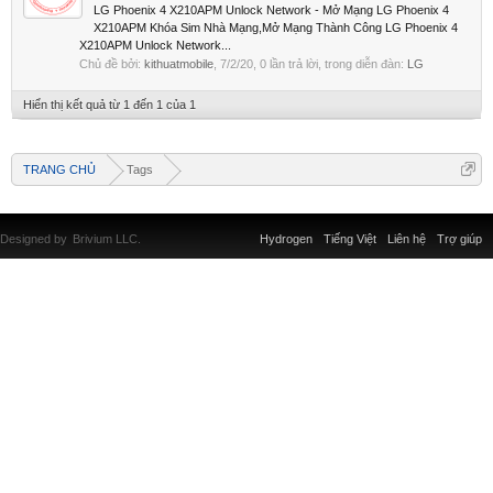
LG Phoenix 4 X210APM Unlock Network - Mở Mạng LG Phoenix 4
X210APM Khóa Sim Nhà Mạng,Mở Mạng Thành Công LG Phoenix 4
X210APM Unlock Network...
Chủ đề bởi:
kithuatmobile
,
7/2/20
, 0 lần trả lời, trong diễn đàn:
LG
Hiển thị kết quả từ 1 đến 1 của 1
TRANG CHỦ
Tags
Designed by
Brivium LLC.
Hydrogen
Tiếng Việt
Liên hệ
Trợ giúp