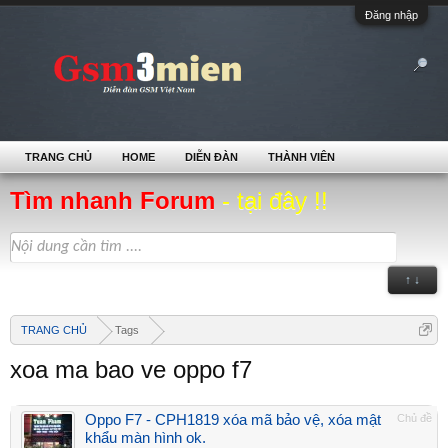
Đăng nhập
TRANG CHỦ
HOME
DIỄN ĐÀN
THÀNH VIÊN
Tìm nhanh Forum
- tại đây !!
↑ ↓
TRANG CHỦ
Tags
xoa ma bao ve oppo f7
Oppo F7 - CPH1819 xóa mã bảo vệ, xóa mật
Chủ đề
khẩu màn hình ok.