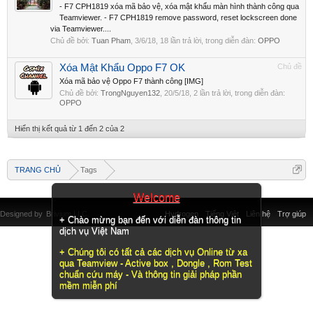
- F7 CPH1819 xóa mã bảo vệ, xóa mật khẩu màn hình thành công qua
Teamviewer. - F7 CPH1819 remove password, reset lockscreen done
via Teamviewer....
Chủ đề bởi:
Tuan Pham
,
3/6/18
, 18 lần trả lời, trong diễn đàn:
OPPO
Xóa Mật Khẩu Oppo F7 OK
Chủ đề
Xóa mã bảo vệ Oppo F7 thành công [IMG]
Chủ đề bởi:
TrongNguyen132
,
20/5/18
, 2 lần trả lời, trong diễn đàn:
OPPO
Hiển thị kết quả từ 1 đến 2 của 2
TRANG CHỦ
Tags
Welcome
Designed by
Brivium LLC.
Hydrogen
Tiếng Việt
Liên hệ
Trợ giúp
+ Chào mừng bạn đến với diễn đàn thông tin
dịch vụ Việt Nam
+ Chúng tôi có tất cả các dịch vụ Online từ xa
qua Teamview - Active box , Dongle , Rom Test
chuẩn cứu máy - Và thông tin giải pháp phần
mềm miễn phí