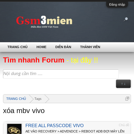
Đăng nhập
TRANG CHỦ
HOME
DIỄN ĐÀN
THÀNH VIÊN
Tìm nhanh Forum
- tại đây !!
↑ ↓
TRANG CHỦ
Tags
xóa mbv vivo
FREE ALL PASSCODE VIVO
Chủ đề
AE VÀO RECOVERY > ADVENDCE > REBOOT ADB ĐỢI MÁY LÊN