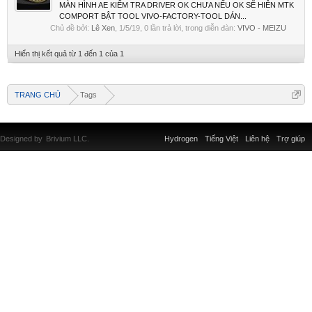
MÀN HÌNH AE KIỂM TRA DRIVER OK CHƯA NẾU OK SẼ HIÊN MTK
COMPORT BẬT TOOL VIVO-FACTORY-TOOL DÁN...
Chủ đề bởi:
Lê Xen
,
1/5/19
, 0 lần trả lời, trong diễn đàn:
VIVO - MEIZU
Hiển thị kết quả từ 1 đến 1 của 1
TRANG CHỦ
Tags
Designed by
Brivium LLC.
Hydrogen
Tiếng Việt
Liên hệ
Trợ giúp