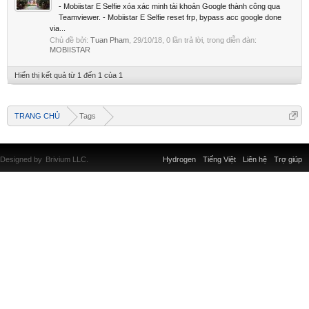
- Mobiistar E Selfie xóa xác minh tài khoản Google thành công qua
Teamviewer. - Mobiistar E Selfie reset frp, bypass acc google done
via...
Chủ đề bởi:
Tuan Pham
,
29/10/18
, 0 lần trả lời, trong diễn đàn:
MOBIISTAR
Hiển thị kết quả từ 1 đến 1 của 1
TRANG CHỦ
Tags
Designed by
Brivium LLC.
Hydrogen
Tiếng Việt
Liên hệ
Trợ giúp