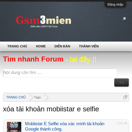
Đăng nhập
TRANG CHỦ
HOME
DIỄN ĐÀN
THÀNH VIÊN
Tìm nhanh Forum
- tại đây !!
↑ ↓
TRANG CHỦ
Tags
xóa tài khoản mobiistar e selfie
Mobiistar E Selfie xóa xác minh tài khoản
Chủ đề
Google thành công.